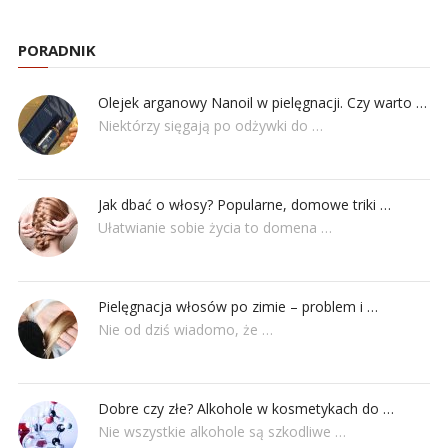
PORADNIK
Olejek arganowy Nanoil w pielęgnacji. Czy warto …
Niektórzy sięgają po odżywki do …
Jak dbać o włosy? Popularne, domowe triki …
Ułatwianie sobie życia to domena …
Pielęgnacja włosów po zimie – problem i …
Nie od dziś wiadomo, że …
Dobre czy złe? Alkohole w kosmetykach do …
Nie wszystkie alkohole są szkodliwe …