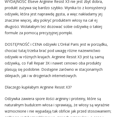
WYDAJNOŚĆ Elseve Arginine Resist X3 nie jest zbyt dobra,
produkt zużywa się bardzo szybko. Wynika to z konsystencji
odżywki, która jest naprawdę gęsta, a więc nakładamy jej
znacznie więcej, aby pokryć produktem włosy na cał ej
długości. Wolałabym też dozować sobie odżywkę o takiej
formule za pomocą precyzyjnej pompki.
DOSTĘPNOŚĆ i CENA odżywki L’Oréal Paris jest w porządku,
chociaż tutaj trzeba brać pod uwagę różne nazewnictwo
odżywki w różnych krajach. Arginine Resist X3 jest tą samą
odżywką, co Fall Repair 3X i nawet cenowo oba produkty
plasują się podobnie. Dostępne zarówno w stacjonarnych
sklepach, jak i w drogeriach internetowych.
Dlaczego kupiłabym Arginine Resist X3?
Odżywka zawiera spore ilości argininy i proteiny, które są
naturalnym budulcem włosa i sprawiają, że włosy są wyraźnie
wzmocnione i nie wypadają tak obficie jak przed stosowaniem;