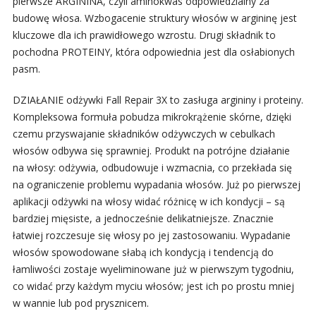
pierwsze ARGININA, czyli aminokwas odpowiedzialny za
budowę włosa. Wzbogacenie struktury włosów w argininę jest
kluczowe dla ich prawidłowego wzrostu. Drugi składnik to
pochodna PROTEINY, która odpowiednia jest dla osłabionych
pasm.
DZIAŁANIE odżywki Fall Repair 3X to zasługa argininy i proteiny.
Kompleksowa formuła pobudza mikrokrążenie skórne, dzięki
czemu przyswajanie składników odżywczych w cebulkach
włosów odbywa się sprawniej. Produkt na potrójne działanie
na włosy: odżywia, odbudowuje i wzmacnia, co przekłada się
na ograniczenie problemu wypadania włosów. Już po pierwszej
aplikacji odżywki na włosy widać różnicę w ich kondycji – są
bardziej mięsiste, a jednocześnie delikatniejsze. Znacznie
łatwiej rozczesuje się włosy po jej zastosowaniu. Wypadanie
włosów spowodowane słabą ich kondycją i tendencją do
łamliwości zostaje wyeliminowane już w pierwszym tygodniu,
co widać przy każdym myciu włosów; jest ich po prostu mniej
w wannie lub pod prysznicem.